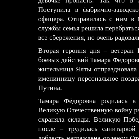
девочке пропасть. Так что в 
Поступила в фабрично-заводс
офицера. Отправилась с ним в
службы семья решила перебраться
все сбережения, но очень радовали
Вторая героиня дня – ветеран 
боевых действий Тамара Фёдоровн
жительница Ялты отпраздновала 
именинницу персональное поздр
Путина.
Тамара Фёдоровна родилась в
Великую Отечественную войну раб
охраняла склады. Великую Побе
после – трудилась санитаркой
доблесть награждена орденом Оте