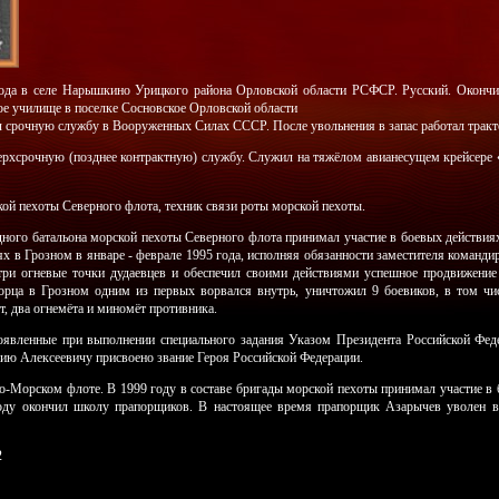
года в селе Нарышкино Урицкого района Орловской области РСФСР. Русский. Окончил
ое училище в поселке Сосновское Орловской области
л срочную службу в Вооруженных Силах СССР. После увольнения в запас работал тракт
верхсрочную (позднее контрактную) службу. Служил на тяжёлом авианесущем крейсере
ской пехоты Северного флота, техник связи роты морской пехоты.
одного батальона морской пехоты Северного флота принимал участие в боевых действи
х в Грозном в январе - феврале 1995 года, исполняя обязанности заместителя команди
три огневые точки дудаевцев и обеспечил своими действиями успешное продвижение 
орца в Грозном одним из первых ворвался внутрь, уничтожил 9 боевиков, в том ч
т, два огнемёта и миномёт противника.
оявленные при выполнении специального задания Указом Президента Российской Фед
ию Алексеевичу присвоено звание Героя Российской Федерации.
-Морском флоте. В 1999 году в составе бригады морской пехоты принимал участие в 
году окончил школу прапорщиков. В настоящее время прапорщик Азарычев уволен в
2