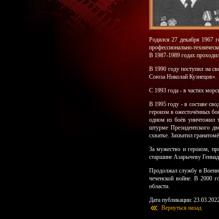
Родился 27 декабря 1967 
профессионально-техническ
В 1987-1989 годах проходи
В 1990 году поступил на с
Союза Николай Кузнецов».
С 1993 года - в частях мор
В 1995 году - в составе св
героизм в ожесточённых боя
одном из боёв уничтожил 
штурме Президентского дв
схватке. Захватил гранатомё
За мужество и героизм, пр
старшине Азарычеву Геннад
Продолжал службу в Военно
чеченской войне. В 2000 
области.
Дата публикации: 23.03.202
Вернуться назад