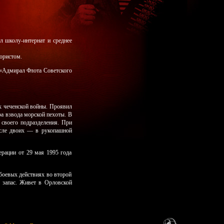
 школу-интернат и среднее
ористом.
 «Адмирал Флота Советского
ях чеченской войны. Проявил
ра взвода морской пехоты. В
своего подразделения. При
исле двоих — в рукопашной
ерации от 29 мая 1995 года
боевых действиях во второй
 запас. Живет в Орловской