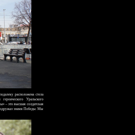
подалеку расположена стела
 героического Уральского
вы» – это высшая солдатская
и водружал знамя Победы. Мы