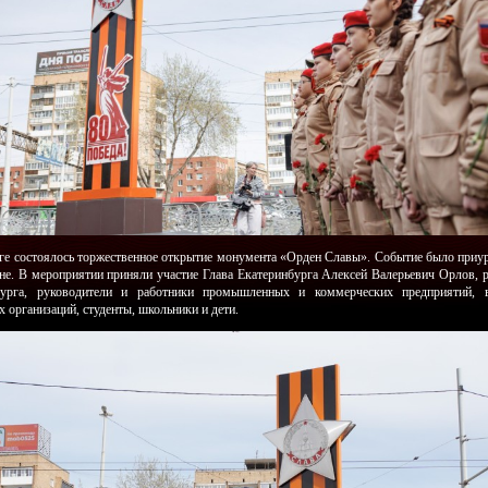
ге состоялось торжественное открытие монумента «Орден Славы». Событие было приу
не. В мероприятии приняли участие Глава Екатеринбурга Алексей Валерьевич Орлов, 
бурга, руководители и работники промышленных и коммерческих предприятий, в
 организаций, студенты, школьники и дети.