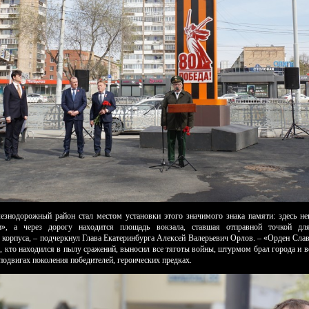
знодорожный район стал местом установки этого значимого знака памяти: здесь не
и», а через дорогу находится площадь вокзала, ставшая отправной точкой для
 корпуса, – подчеркнул Глава Екатеринбурга Алексей Валерьевич Орлов. – «Орден Сла
те, кто находился в пылу сражений, выносил все тяготы войны, штурмом брал города 
подвигах поколения победителей, героических предках.