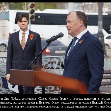
ии Дня Победы сотрудники «Союза Маринс Групп» в городах присутствия компан
митингов, возлагают цветы к Вечному Огню, поздравляют ветеранов Великой Отече
ы память о подвиге миллионов советских солдат и граждан, отдавших свои жизни в борь