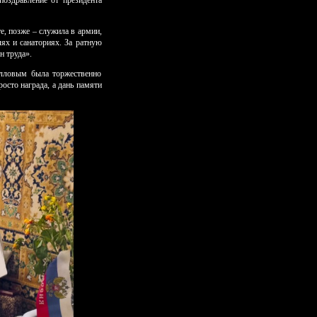
оздравление от президента
е, позже – служила в армии,
ях и санаториях. За ратную
н труда».
илловым была торжественно
осто награда, а дань памяти