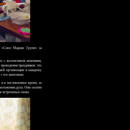
ии «Союз Маринс Групп» за
о с коллективом компании,
 проведении праздников: это
шей организации и каждому
 с его жителями.
и в послевоенное время, за
положении духа. Они охотно
 встречаться снова.