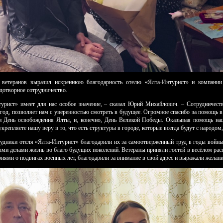
а ветеранов выразил искреннюю благодарность отелю «Ялта-Интурист» и компан
отворное сотрудничество.
урист» имеет для нас особое значение, – сказал Юрий Михайлович. – Сотрудничеств
 год, позволяет нам с уверенностью смотреть в будущее. Огромное спасибо за помощь в
 и День освобождения Ялты, и, конечно, День Великой Победы. Оказывая помощь на
укрепляете нашу веру в то, что есть структуры в городе, которые всегда будут с народом,
рудники отеля «Ялта-Интурист» благодарили их за самоотверженный труд в годы войны 
ми делами жизнь во благо будущих поколений. Ветераны приняли гостей в весёлом рас
иями о подвигах военных лет, благодарили за внимание в свой адрес и выражали желание