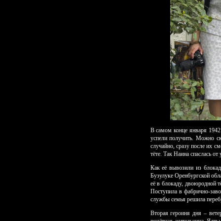
В самом конце января 1942
успели получить. Можно ск
случайно, сразу после их с
тёте. Так Наина спаслась от
Как её вывозили из блокад
Бузулуке Оренбургской обла
её в блокаду, двоюродной т
Поступила в фабрично-заво
службы семья решила перебра
Вторая героиня дня – вете