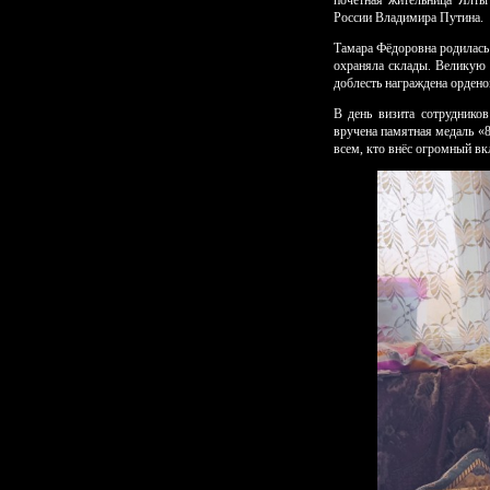
почётная жительница Ялты
России Владимира Путина.
Тамара Фёдоровна родилась 
охраняла склады. Великую 
доблесть награждена орденом
В день визита сотруднико
вручена памятная медаль «8
всем, кто внёс огромный вк