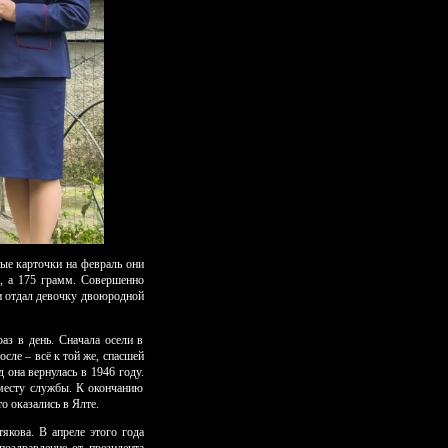
ые карточки на февраль они
5, а 175 грамм. Совершенно
 и отдал девочку двоюродной
аз в день. Сначала осели в
сле – всё к той же, спасшей
 она вернулась в 1946 году.
 месту службы. К окончанию
о оказались в Ялте.
якова. В апреле этого года