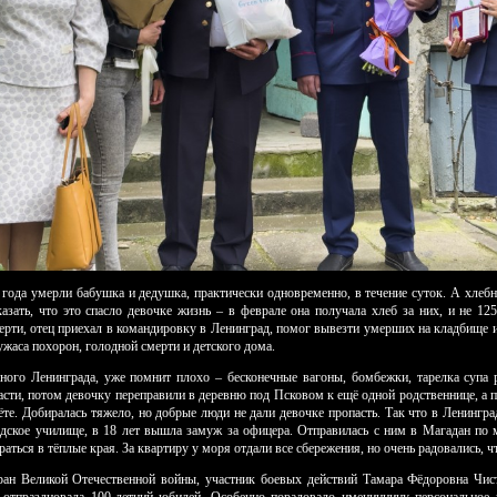
 года умерли бабушка и дедушка, практически одновременно, в течение суток. А хлебн
азать, что это спасло девочке жизнь – в феврале она получала хлеб за них, и не 12
мерти, отец приехал в командировку в Ленинград, помог вывезти умерших на кладбище
 ужаса похорон, голодной смерти и детского дома.
ного Ленинграда, уже помнит плохо – бесконечные вагоны, бомбежки, тарелка супа р
сти, потом девочку переправили в деревню под Псковом к ещё одной родственнице, а по
ёте. Добиралась тяжело, но добрые люди не дали девочке пропасть. Так что в Ленинград
дское училище, в 18 лет вышла замуж за офицера. Отправилась с ним в Магадан по
ться в тёплые края. За квартиру у моря отдали все сбережения, но очень радовались, чт
ран Великой Отечественной войны, участник боевых действий Тамара Фёдоровна Чист