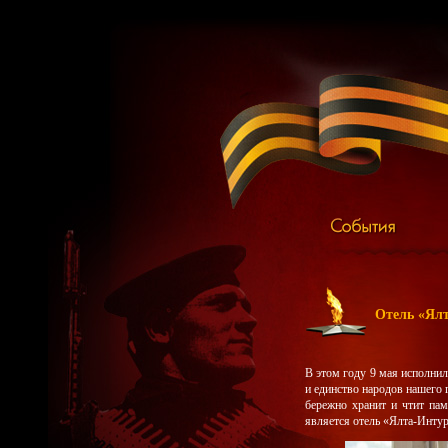
Отель «Ялт
В этом году 9 мая исполнил
и единство народов нашего г
бережно хранит и чтит па
является отель «Ялта-Интур