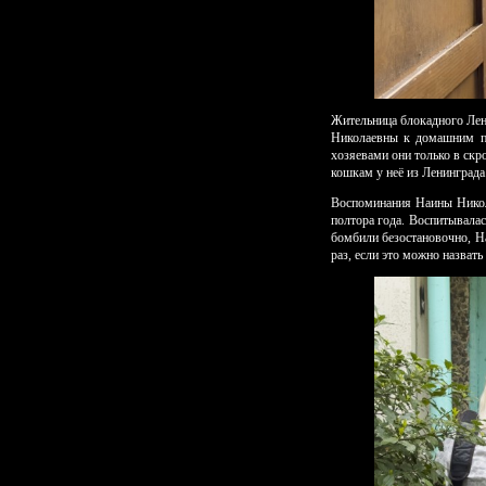
Жительница блокадного Лен
Николаевны к домашним пи
хозяевами они только в скр
кошкам у неё из Ленинград
Воспоминания Наины Никола
полтора года. Воспитывала
бомбили безостановочно, На
раз, если это можно назват