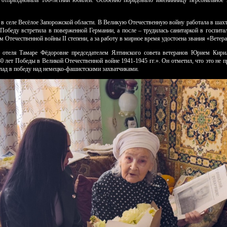
 отпраздновала 100-летний юбилей. Особенно порадовало именинницу персональное п
в селе Весёлое Запорожской области. В Великую Отечественную войну работала в шахт
Победу встретила в поверженной Германии, а после – трудилась санитаркой в госпитал
 Отечественной войны II степени, а за работу в мирное время удостоена звания «Ветера
в отеля Тамаре Фёдоровне председателем Ялтинского совета ветеранов Юрием Кир
0 лет Победы в Великой Отечественной войне 1941-1945 гг.». Он отметил, что это не пр
лад в победу над немецко-фашистскими захватчиками.