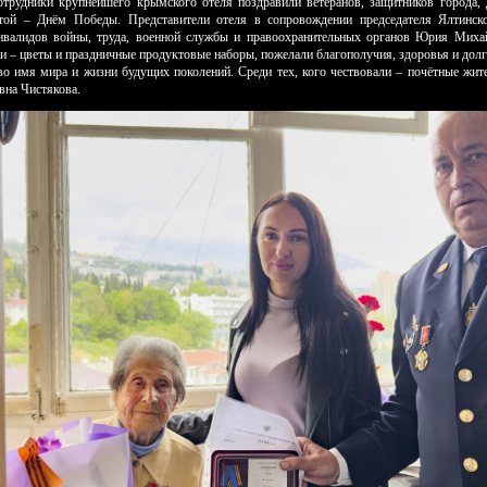
отрудники крупнейшего крымского отеля поздравили ветеранов, защитников города, 
той – Днём Победы. Представители отеля в сопровождении председателя Ялтинск
инвалидов войны, труда, военной службы и правоохранительных органов Юрия Миха
и – цветы и праздничные продуктовые наборы, пожелали благополучия, здоровья и долг
во имя мира и жизни будущих поколений. Среди тех, кого чествовали – почётные жи
вна Чистякова.