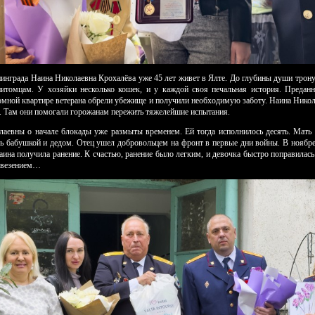
инграда Наина Николаевна Крохалёва уже 45 лет живет в Ялте. До глубины души трон
томцам. У хозяйки несколько кошек, и у каждой своя печальная история. Преда
омной квартире ветерана обрели убежище и получили необходимую заботу. Наина Никол
а. Там они помогали горожанам пережить тяжелейшие испытания.
евны о начале блокады уже размыты временем. Ей тогда исполнилось десять. Мать 
сь бабушкой и дедом. Отец ушел добровольцем на фронт в первые дни войны. В ноябре 
ина получила ранение. К счастью, ранение было легким, и девочка быстро поправилась
ь везением…