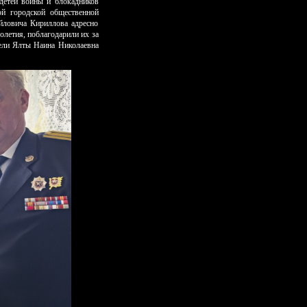
детей войны и блокадников
ой городской общественной
йловича Кириллова адресно
олетия, поблагодарили их за
тели Ялты Наина Николаевна