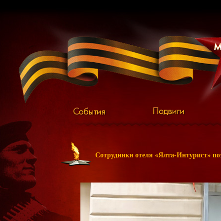
Сотрудники отеля «Ялта-Интурист» по